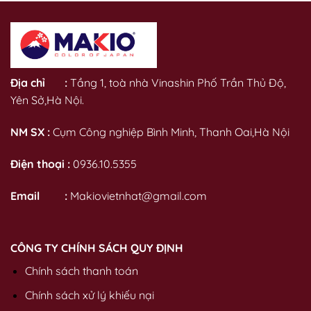
Địa chỉ :
Tầng 1, toà nhà Vinashin Phố Trần Thủ Độ,
Yên Sở,Hà Nội.
NM SX :
Cụm Công nghiệp Bình Minh, Thanh Oai,Hà Nội
Điện thoại :
0936.10.5355
Email :
Makiovietnhat@gmail.com
CÔNG TY CHÍNH SÁCH QUY ĐỊNH
Chính sách thanh toán
Chính sách xử lý khiếu nại