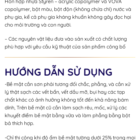
Hỗn hợp nhựa Styren – acrylic copolymer và VOVA
copolymer, bột màu, bột độn (không chứa chì) nước và
phụ gia, kể cả phụ gia kháng khuẩn không gây đọc hại
cho môi trường và con người.
– Các nguyên vật liệu đưa vào sản xuất có chất lượng
phù hợp với yêu cầu kỹ thuật của sản phẩm công bố
HƯỚNG DẪN SỬ DỤNG
-Bề mặt cần sơn phải tương đối chắc, phẳng, và cần xử
lý thật sạch các vết bẩn, vết dầu mỡ, bụi hay các tạp
chất khác có ảnh hưởng không tốt đến khả năng bám
dính, Trên bề mặt cũ cần làm sạch rêu, mốc, xử lý các
khuyết điểm bề mặt bằng vữa và làm phẳng bằng bột
bả thích hợp.
-Chỉ thi công khi độ ẩm bề mặt tường dưới 25% trong mọi