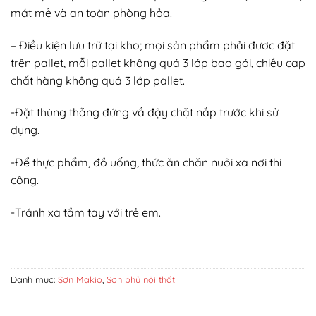
mát mẻ và an toàn phòng hỏa.
– Điều kiện lưu trữ tại kho; mọi sản phẩm phải đươc đặt
trên pallet, mỗi pallet không quá 3 lớp bao gói, chiều cap
chất hàng không quá 3 lớp pallet.
-Đặt thùng thẳng đứng vầ đậy chặt nắp trước khi sử
dụng.
-Để thực phẩm, đồ uống, thức ăn chăn nuôi xa nơi thi
công.
-Tránh xa tầm tay với trẻ em.
Danh mục:
Sơn Makio
,
Sơn phủ nội thất