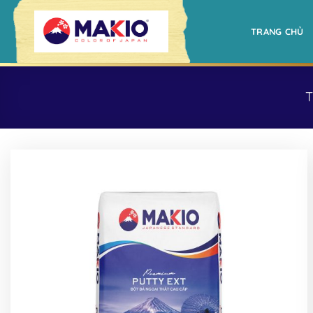
Bỏ
qua
TRANG CHỦ
nội
dung