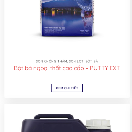
SƠN CHỐNG THẤM, SƠN LÓT, BỘT BẢ
Bột bả ngoại thất cao cấp – PUTTY EXT
XEM CHI TIẾT