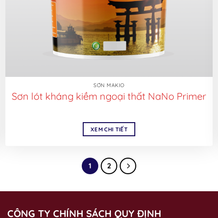
SƠN MAKIO
Sơn lót kháng kiềm ngoại thất NaNo Primer
XEM CHI TIẾT
1
2
CÔNG TY CHÍNH SÁCH QUY ĐỊNH