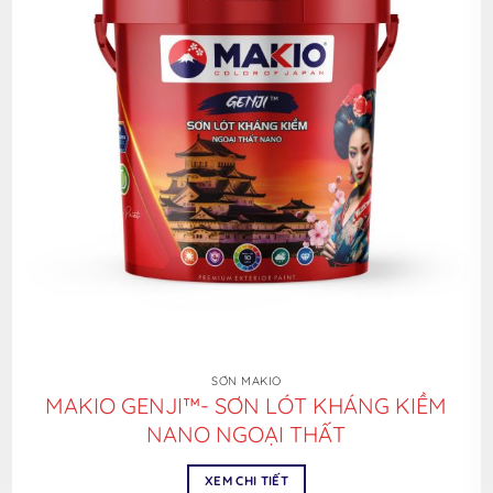
SƠN MAKIO
MAKIO GENJI™- SƠN LÓT KHÁNG KIỀM
NANO NGOẠI THẤT
XEM CHI TIẾT