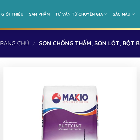
GIỚI THIỆU
SẢN PHẨM
TƯ VẤN TỪ CHUYÊN GIA
SẮC MÀU
TRANG CHỦ
/
SƠN CHỐNG THẤM, SƠN LÓT, BỘT B