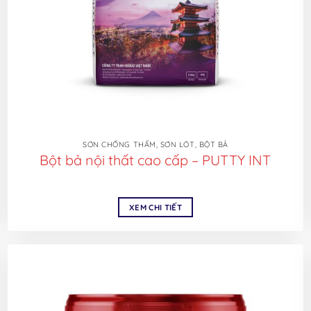
SƠN CHỐNG THẤM, SƠN LÓT, BỘT BẢ
Bột bả nội thất cao cấp – PUTTY INT
XEM CHI TIẾT