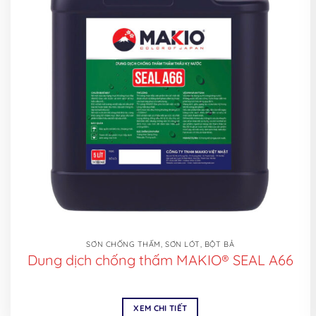
SƠN CHỐNG THẤM, SƠN LÓT, BỘT BẢ
Dung dịch chống thấm MAKIO® SEAL A66
XEM CHI TIẾT