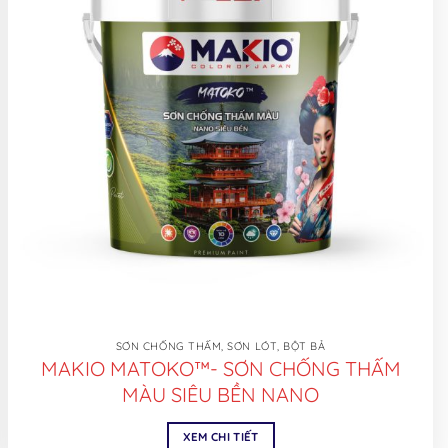
SƠN CHỐNG THẤM, SƠN LÓT, BỘT BẢ
MAKIO MATOKO™- SƠN CHỐNG THẤM
MÀU SIÊU BỀN NANO
XEM CHI TIẾT