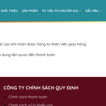
GIỚI THIỆU
SẢN PHẨM
TƯ VẤN TỪ CHUYÊN GIA
SẮC MÀU
c sau khi nhận được hàng từ nhân viên giao hàng
 dung liên quan đến thanh toán .
CÔNG TY CHÍNH SÁCH QUY ĐỊNH
Chính sách thanh toán
Chính sách xử lý khiếu nại