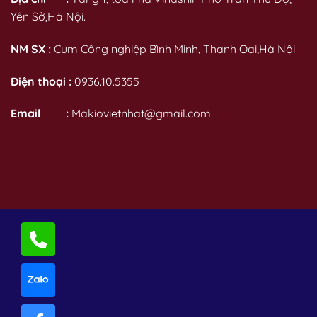
Yên Sở,Hà Nội.
NM SX :
Cụm Công nghiệp Bình Minh, Thanh Oai,Hà Nội
Điện thoại :
0936.10.5355
Email :
Makiovietnhat@gmail.com