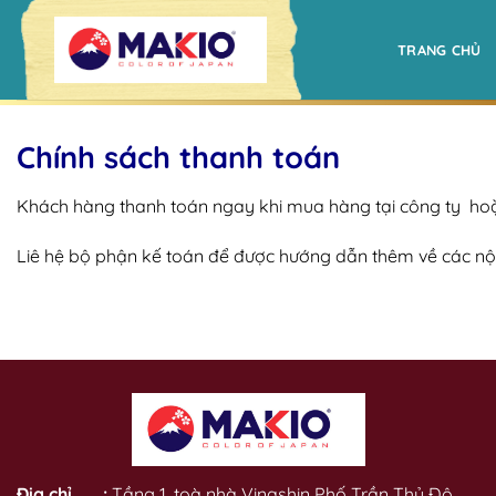
Bỏ
qua
TRANG CHỦ
nội
dung
Chính sách thanh toán
Khách hàng thanh toán ngay khi mua hàng tại công ty hoặ
Liê hệ bộ phận kế toán để được hướng dẫn thêm về các nội
Địa chỉ :
Tầng 1, toà nhà Vinashin Phố Trần Thủ Độ,