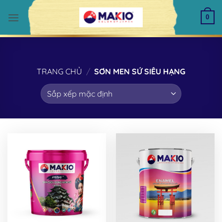
Bỏ
qua
0
nội
dung
TRANG CHỦ
/
SƠN MEN SỨ SIÊU HẠNG