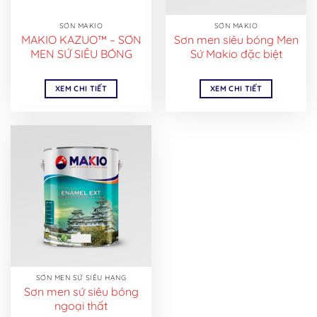
SƠN MAKIO
SƠN MAKIO
MAKIO KAZUO™ – SƠN
Sơn men siêu bóng Men
MEN SỨ SIÊU BÓNG
Sứ Makio đặc biệt
XEM CHI TIẾT
XEM CHI TIẾT
SƠN MEN SỨ SIÊU HẠNG
Sơn men sứ siêu bóng
ngoại thất