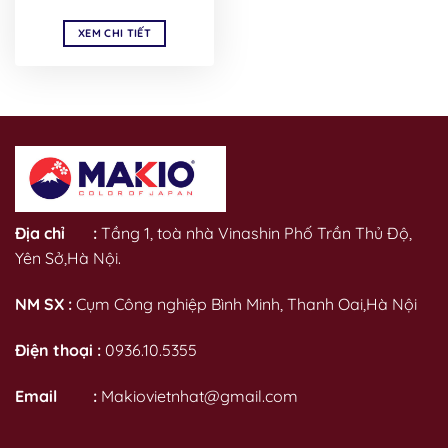
XEM CHI TIẾT
Địa chỉ :
Tầng 1, toà nhà Vinashin Phố Trần Thủ Độ,
Yên Sở,Hà Nội.
NM SX :
Cụm Công nghiệp Bình Minh, Thanh Oai,Hà Nội
Điện thoại :
0936.10.5355
Email :
Makiovietnhat@gmail.com